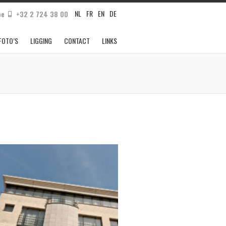
NL
FR
EN
DE
be
+32 2 724 38 00
FOTO’S
LIGGING
CONTACT
LINKS